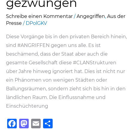
gezwungen
Schreibe einen Kommentar
/
Angegriffen
,
Aus der
Presse
/
DPolGKV
Diese Vorgänge bis in den privaten Bereich hinein,
sind #ANGRIFFEN gegen uns alle. Es ist
beschämend, dass der Staat aber auch die
gesamte Gesellschaft diese #CLANStrukturen
über Jahre hinweg ignoriert hat. Dies ist nicht nur
ein Phänomen von wenigen Städten oder
Ballungsräumen, sondern zieht sich bis hin in den
ländlichen Raum. Die Einflussnahme und
Einschüchterung
F
M
E
T
a
a
m
ei