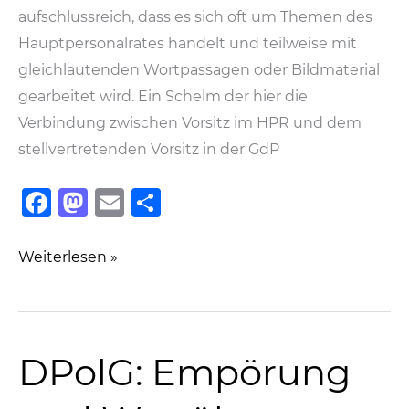
aufschlussreich, dass es sich oft um Themen des
Hauptpersonalrates handelt und teilweise mit
gleichlautenden Wortpassagen oder Bildmaterial
gearbeitet wird. Ein Schelm der hier die
Verbindung zwischen Vorsitz im HPR und dem
stellvertretenden Vorsitz in der GdP
F
M
E
T
a
a
m
ei
c
st
ai
le
Das
Weiterlesen »
e
o
l
n
Grüne
Schauspielhaus
b
d
o
o
DPolG: Empörung
o
n
k