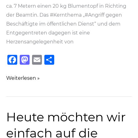
ca. 7 Metern einen 20 kg Blumentopf in Richting
der Beamtin. Das #Kernthema „#Angriff gegen
Beschäftigte im öffentlichen Dienst“ und dem
Entgegentreten dagegen ist eine
Herzensangelegenheit von
F
M
E
T
a
a
m
ei
c
st
ai
le
Frankfurt
Weiterlesen »
e
o
l
n
am
Main:
b
d
Angriff
o
o
Heute möchten wir
auf
o
n
Polizistin
k
einfach auf die
mit