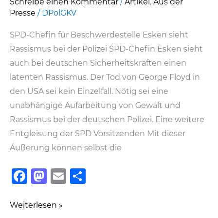
Schreibe einen Kommentar
/
Artikel
,
Aus der
Presse
/
DPolGKV
SPD-Chefin für Beschwerdestelle Esken sieht
Rassismus bei der Polizei SPD-Chefin Esken sieht
auch bei deutschen Sicherheitskräften einen
latenten Rassismus. Der Tod von George Floyd in
den USA sei kein Einzelfall. Nötig sei eine
unabhängige Aufarbeitung von Gewalt und
Rassismus bei der deutschen Polizei. Eine weitere
Entgleisung der SPD Vorsitzenden Mit dieser
Äußerung können selbst die
F
M
E
T
a
a
m
ei
c
st
ai
le
Esken
Weiterlesen »