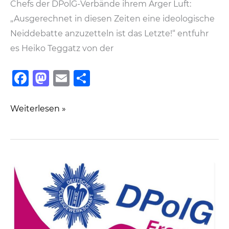
Chefs der DPolG-Verbände ihrem Ärger Luft:
„Ausgerechnet in diesen Zeiten eine ideologische
Neiddebatte anzuzetteln ist das Letzte!“ entfuhr
es Heiko Teggatz von der
F
M
E
T
a
a
m
ei
c
st
ai
le
DPolG:
Weiterlesen »
e
o
l
n
Empörung
und
b
d
Wut
o
o
über
o
n
Vorschlag
k
für
„Bürgerversicherung“