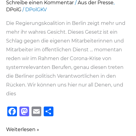
Schreibe einen Kommentar
/
Aus der Presse
,
DPolG
/
DPolGKV
Die Regierungskoalition in Berlin zeigt mehr und
mehr ihr wahres Gesicht. Dieses Gesetz ist ein
Schlag gegen die eigenen Mitarbeiterinnen und
Mitarbeiter im öffentlichen Dienst … momentan
reden wir im Rahmen der Corona-Krise von
systemrelevanten Berufen, genau diesen treten
die Berliner politisch Verantwortlichen in den
Rücken. Wir können uns hier nur all Denen, und
dies
F
M
E
T
a
a
m
ei
c
st
ai
le
Gesetzentwurf
Weiterlesen »