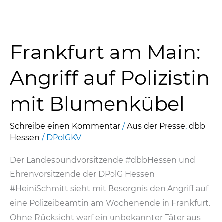
e
o
l
n
in
Berlin:
b
d
Antidiskriminierungsgesetz
o
o
Frankfurt am Main:
empört
o
n
gesamte
k
Angriff auf Polizistin
deutsche
Polizei!
mit Blumenkübel
Schreibe einen Kommentar
/
Aus der Presse
,
dbb
Hessen
/
DPolGKV
Der Landesbundvorsitzende #dbbHessen und
Ehrenvorsitzende der DPolG Hessen
#HeiniSchmitt sieht mit Besorgnis den Angriff auf
eine Polizeibeamtin am Wochenende in Frankfurt.
Ohne Rücksicht warf ein unbekannter Täter aus