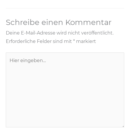
b
d
o
o
Schreibe einen Kommentar
o
n
k
Deine E-Mail-Adresse wird nicht veröffentlicht.
Erforderliche Felder sind mit
*
markiert
Hier
eingeben…