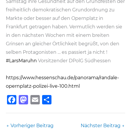
Samstag ihre Gesundheit auf den Grundfesten der
freiheitlich demokratischen Grundordnung zu
Markte oder besser auf den Opernplatz in
Frankfurt getragen haben. Vermutlich werden sie
in den nächsten Wochen mit einem breiten
Grinsen an gleicher Örtlichkeit begrüßt, von den
selben Protagonisten … es passiert ja nicht !
#LarsMaruhn
Vorsitzender DPolG Südhessen
https://www.hessenschau.de/panorama/randale-
opernplatz-polizei-live-100.html
F
M
E
T
a
a
m
ei
c
st
ai
le
e
o
l
n
←
Vorheriger Beitrag
Nächster Beitrag
→