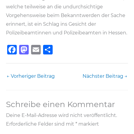
welche teilweise an die undurchsichtige
Vorgehensweise beim Bekanntwerden der Sache
erinnert, ist ein Schlag ins Gesicht der
Polizeibeamtinnen und Polizeibeamten in Hessen.
F
M
E
T
a
a
m
ei
c
st
ai
le
e
o
l
n
←
Vorheriger Beitrag
Nächster Beitrag
→
b
d
o
o
Schreibe einen Kommentar
o
n
k
Deine E-Mail-Adresse wird nicht veröffentlicht.
Erforderliche Felder sind mit
*
markiert