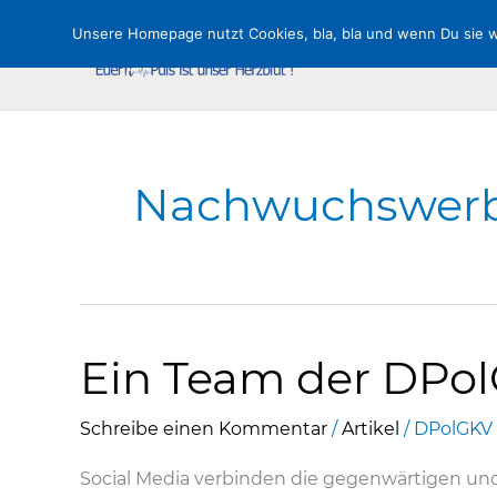
Zum
Unsere Homepage nutzt Cookies, bla, bla und wenn Du sie wei
Inhalt
springen
Nachwuchswer
Ein Team der DPol
Schreibe einen Kommentar
/
Artikel
/
DPolGKV
Social Media verbinden die gegenwärtigen und 