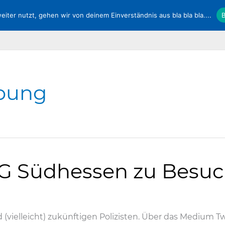
ter nutzt, gehen wir von deinem Einverständnis aus bla bla bla....
B
Service
DPolG Hessen
Kontakt
Vorstand
bung
G Südhessen zu Besuc
(vielleicht) zukünftigen Polizisten. Über das Medium Tw