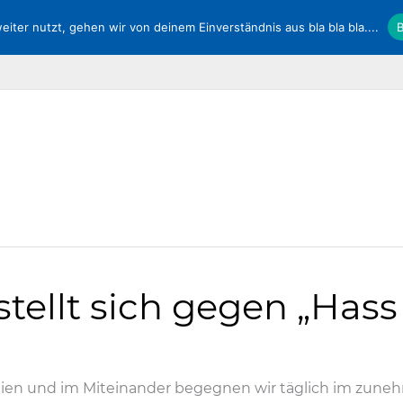
ter nutzt, gehen wir von deinem Einverständnis aus bla bla bla....
B
Service
DPolG Hessen
Kontakt
Vorstand
ellt sich gegen „Hass
dien und im Miteinander begegnen wir täglich im zune