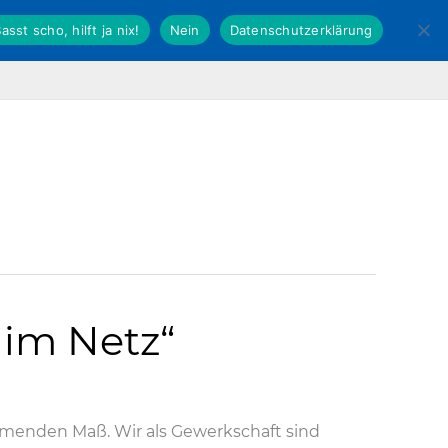
asst scho, hilft ja nix!
Nein
Datenschutzerklärung
Fachverband Kommunal
dbb Hessen
 im Netz“
hmenden Maß. Wir als Gewerkschaft sind