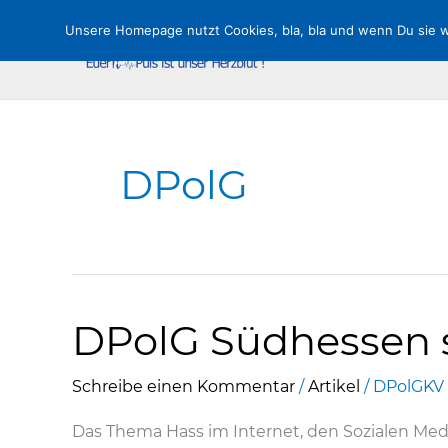
Zum
Unsere Homepage nutzt Cookies, bla, bla und wenn Du sie wei
Inhalt
springen
DPolG
DPolG Südhessen st
Schreibe einen Kommentar
/
Artikel
/
DPolGKV
Das Thema Hass im Internet, den Sozialen Me