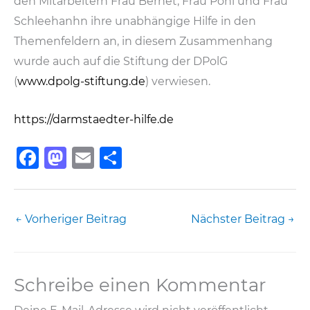
den Mitarbeitern Frau Bernet, Frau Pohl und Frau
Schleehanhn ihre unabhängige Hilfe in den
Themenfeldern an, in diesem Zusammenhang
wurde auch auf die Stiftung der DPolG
(
www.dpolg-stiftung.de
) verwiesen.
https://darmstaedter-hilfe.de
F
M
E
T
a
a
m
ei
c
st
ai
le
e
o
l
n
←
Vorheriger Beitrag
Nächster Beitrag
→
b
d
o
o
Schreibe einen Kommentar
o
n