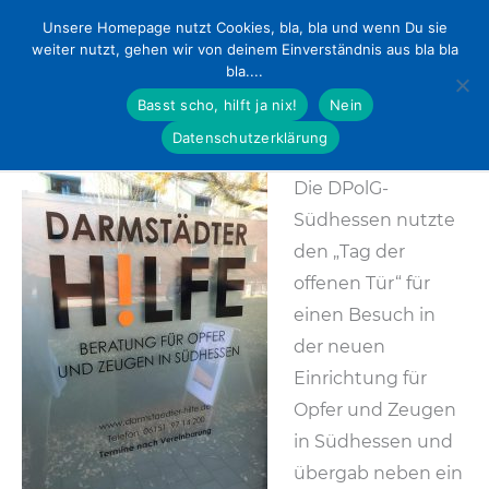
MENU
Unsere Homepage nutzt Cookies, bla, bla und wenn Du sie
weiter nutzt, gehen wir von deinem Einverständnis aus bla bla
Zum
bla....
Inhalt
Basst scho, hilft ja nix!
Nein
springen
Datenschutzerklärung
Die DPolG-
Südhessen nutzte
den „Tag der
offenen Tür“ für
einen Besuch in
der neuen
Einrichtung für
Opfer und Zeugen
in Südhessen und
übergab neben ein