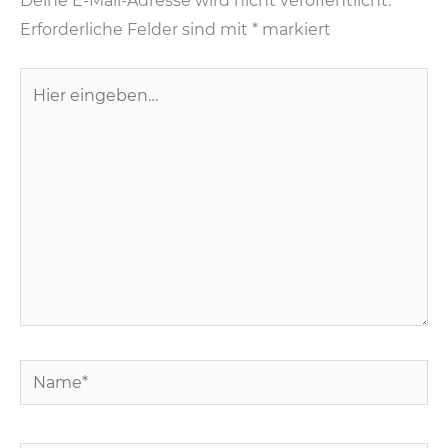
k
Deine E-Mail-Adresse wird nicht veröffentlicht.
Erforderliche Felder sind mit
*
markiert
Hier
eingeben…
Name*