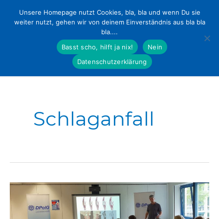
MENU
Unsere Homepage nutzt Cookies, bla, bla und wenn Du sie
weiter nutzt, gehen wir von deinem Einverständnis aus bla bla
Zum
bla....
Inhalt
Basst scho, hilft ja nix!
Nein
springen
Datenschutzerklärung
Schlaganfall