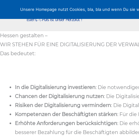
Zum
Unsere Homepage nutzt Cookies, bla, bla und wenn Du sie wei
Inhalt
springen
Hessen gestalten –
WIR STEHEN FÜR EINE DIGITALISIERUNG DER VERWA
Das bedeutet:
In die Digitalisierung investieren
: Die notwendige
Chancen der Digitalisierung nutzen
: Die Digital
Risiken der Digitalisierung vermindern
: Die Digi
Kompetenzen der Beschäftigten stärken
: Für di
Erhöhte Anforderungen berücksichtigen
: Die er
besserer Bezahlung für die Beschäftigten abbilde