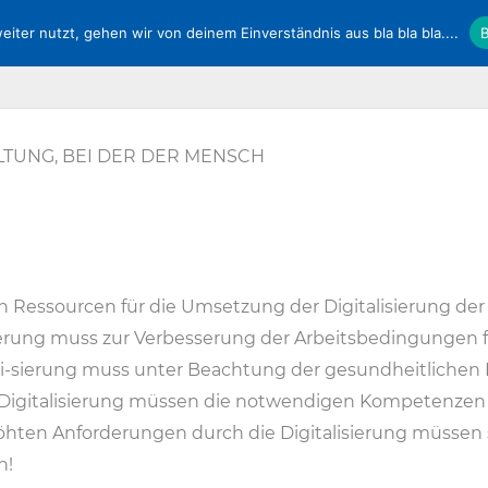
ter nutzt, gehen wir von deinem Einverständnis aus bla bla bla....
B
Service
DPolG Hessen
Kontakt
Vorstand
LTUNG, BEI DER DER MENSCH
n Ressourcen für die Umsetzung der Digitalisierung d
isierung muss zur Verbesserung der Arbeitsbedingungen f
tali-sierung muss unter Beachtung der gesundheitlichen
e Digitalisierung müssen die notwendigen Kompetenzen 
höhten Anforderungen durch die Digitalisierung müssen
n!